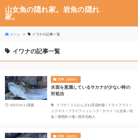
山女魚の隠れ家。岩魚の隠れ
家。
ホーム
イワナの記事一覧
イワナの記事一覧
巳年（2025）
水面を意識しているサカナが少ない時の
対処法
2025.04.11更新
イワナ
/
うらたんざわ渓流釣場
/
ドライフライ
/
ニジマス
/
フライフィッシング
/
ヤマメ
/
山女魚
/
岩
魚
/
管理釣り場
/
西洋毛鉤人
巳年（2025）