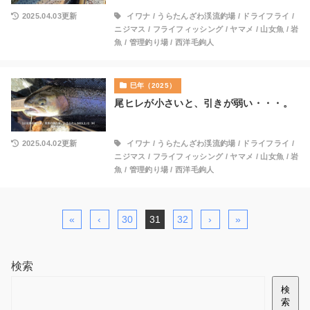
2025.04.03更新
イワナ
/
うらたんざわ渓流釣場
/
ドライフライ
/
ニジマス
/
フライフィッシング
/
ヤマメ
/
山女魚
/
岩
魚
/
管理釣り場
/
西洋毛鉤人
巳年（2025）
尾ヒレが小さいと、引きが弱い・・・。
2025.04.02更新
イワナ
/
うらたんざわ渓流釣場
/
ドライフライ
/
ニジマス
/
フライフィッシング
/
ヤマメ
/
山女魚
/
岩
魚
/
管理釣り場
/
西洋毛鉤人
«
‹
30
31
32
›
»
検索
検
索