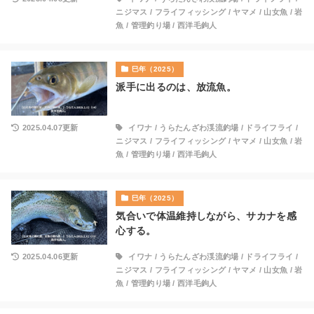
ニジマス
/
フライフィッシング
/
ヤマメ
/
山女魚
/
岩
魚
/
管理釣り場
/
西洋毛鉤人
巳年（2025）
派手に出るのは、放流魚。
2025.04.07更新
イワナ
/
うらたんざわ渓流釣場
/
ドライフライ
/
ニジマス
/
フライフィッシング
/
ヤマメ
/
山女魚
/
岩
魚
/
管理釣り場
/
西洋毛鉤人
巳年（2025）
気合いで体温維持しながら、サカナを感
心する。
2025.04.06更新
イワナ
/
うらたんざわ渓流釣場
/
ドライフライ
/
ニジマス
/
フライフィッシング
/
ヤマメ
/
山女魚
/
岩
魚
/
管理釣り場
/
西洋毛鉤人