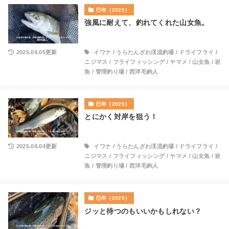
巳年（2025）
強風に耐えて、釣れてくれた山女魚。
2025.04.05更新
イワナ
/
うらたんざわ渓流釣場
/
ドライフライ
/
ニジマス
/
フライフィッシング
/
ヤマメ
/
山女魚
/
岩
魚
/
管理釣り場
/
西洋毛鉤人
巳年（2025）
とにかく対岸を狙う！
2025.04.04更新
イワナ
/
うらたんざわ渓流釣場
/
ドライフライ
/
ニジマス
/
フライフィッシング
/
ヤマメ
/
山女魚
/
岩
魚
/
管理釣り場
/
西洋毛鉤人
巳年（2025）
ジッと待つのもいいかもしれない？