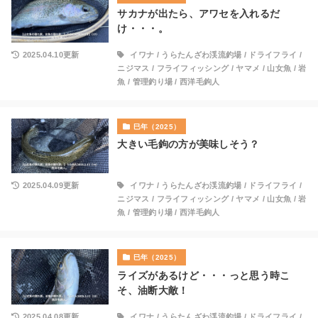
サカナが出たら、アワセを入れるだ
け・・・。
2025.04.10更新
イワナ
/
うらたんざわ渓流釣場
/
ドライフライ
/
ニジマス
/
フライフィッシング
/
ヤマメ
/
山女魚
/
岩
魚
/
管理釣り場
/
西洋毛鉤人
巳年（2025）
大きい毛鉤の方が美味しそう？
2025.04.09更新
イワナ
/
うらたんざわ渓流釣場
/
ドライフライ
/
ニジマス
/
フライフィッシング
/
ヤマメ
/
山女魚
/
岩
魚
/
管理釣り場
/
西洋毛鉤人
巳年（2025）
ライズがあるけど・・・っと思う時こ
そ、油断大敵！
2025.04.08更新
イワナ
/
うらたんざわ渓流釣場
/
ドライフライ
/