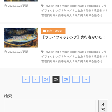
2025.12.23更新
flyfishing
/
mountainstream
/
yamame
/
フラ
イフィッシング
/
ヤマメ
/
山女魚
/
毛鉤
/
渓流釣り
/
管理釣り場
/
西洋毛鉤人
/
赤久縄
/
釣りを語ろう
巳年（2025）
【フライフィッシング】先行者がいた！
2025.12.22更新
flyfishing
/
mountainstream
/
yamame
/
フラ
イフィッシング
/
ヤマメ
/
山女魚
/
毛鉤
/
渓流釣り
/
管理釣り場
/
西洋毛鉤人
/
赤久縄
/
釣りを語ろう
«
‹
24
25
26
›
»
検索
検
索