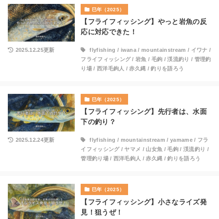
巳年（2025）
【フライフィッシング】やっと岩魚の反
応に対応できた！
2025.12.25更新
flyfishing
/
iwana
/
mountainstream
/
イワナ
/
フライフィッシング
/
岩魚
/
毛鉤
/
渓流釣り
/
管理釣
り場
/
西洋毛鉤人
/
赤久縄
/
釣りを語ろう
巳年（2025）
【フライフィッシング】先行者は、水面
下の釣り？
2025.12.24更新
flyfishing
/
mountainstream
/
yamame
/
フラ
イフィッシング
/
ヤマメ
/
山女魚
/
毛鉤
/
渓流釣り
/
管理釣り場
/
西洋毛鉤人
/
赤久縄
/
釣りを語ろう
巳年（2025）
【フライフィッシング】小さなライズ発
見！狙うぜ！