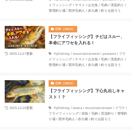
イフィッシング
/
ヤマメ
/
山女魚
/
毛鉤
/
渓流釣り
/
管理釣り場
/
西洋毛鉤人
/
赤久縄
/
釣りを語ろう
巳年（2025）
【フライフィッシング】チビはスルー、
本命にアワセを入れる！
2025.12.27更新
flyfishing
/
mountainstream
/
yamame
/
フラ
イフィッシング
/
ヤマメ
/
山女魚
/
毛鉤
/
渓流釣り
/
管理釣り場
/
西洋毛鉤人
/
赤久縄
/
釣りを語ろう
巳年（2025）
【フライフィッシング】下心丸出しキャ
スト！？
2025.12.26更新
flyfishing
/
iwana
/
mountainstream
/
イワナ
/
フライフィッシング
/
岩魚
/
毛鉤
/
渓流釣り
/
管理釣
り場
/
西洋毛鉤人
/
赤久縄
/
釣りを語ろう