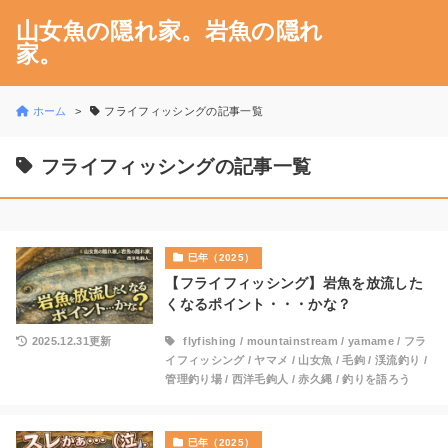
山女魚の隠れ家。岩魚の隠れ
家。
ホーム
フライフィッシングの記事一覧
フライフィッシングの記事一覧
巳年（2025）
【フライフィッシング】岩魚を放流した
くなるポイント・・・かな？
2025.12.31更新
flyfishing
/
mountainstream
/
yamame
/
フラ
イフィッシング
/
ヤマメ
/
山女魚
/
毛鉤
/
渓流釣り
/
管理釣り場
/
西洋毛鉤人
/
赤久縄
/
釣りを語ろう
巳年（2025）