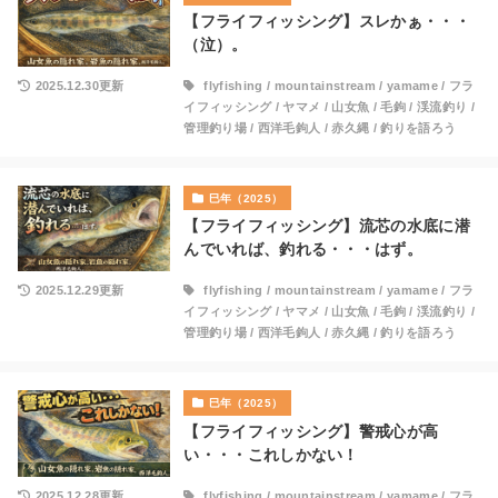
【フライフィッシング】スレかぁ・・・
（泣）。
2025.12.30更新
flyfishing
/
mountainstream
/
yamame
/
フラ
イフィッシング
/
ヤマメ
/
山女魚
/
毛鉤
/
渓流釣り
/
管理釣り場
/
西洋毛鉤人
/
赤久縄
/
釣りを語ろう
巳年（2025）
【フライフィッシング】流芯の水底に潜
んでいれば、釣れる・・・はず。
2025.12.29更新
flyfishing
/
mountainstream
/
yamame
/
フラ
イフィッシング
/
ヤマメ
/
山女魚
/
毛鉤
/
渓流釣り
/
管理釣り場
/
西洋毛鉤人
/
赤久縄
/
釣りを語ろう
巳年（2025）
【フライフィッシング】警戒心が高
い・・・これしかない！
2025.12.28更新
flyfishing
/
mountainstream
/
yamame
/
フラ