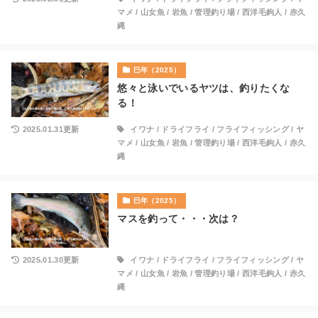
マメ
/
山女魚
/
岩魚
/
管理釣り場
/
西洋毛鉤人
/
赤久
縄
巳年（2025）
悠々と泳いでいるヤツは、釣りたくな
る！
2025.01.31更新
イワナ
/
ドライフライ
/
フライフィッシング
/
ヤ
マメ
/
山女魚
/
岩魚
/
管理釣り場
/
西洋毛鉤人
/
赤久
縄
巳年（2025）
マスを釣って・・・次は？
2025.01.30更新
イワナ
/
ドライフライ
/
フライフィッシング
/
ヤ
マメ
/
山女魚
/
岩魚
/
管理釣り場
/
西洋毛鉤人
/
赤久
縄