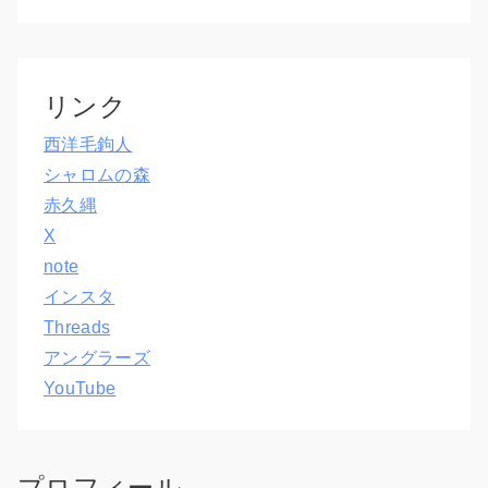
リンク
西洋毛鉤人
シャロムの森
赤久縄
X
note
インスタ
Threads
アングラーズ
YouTube
プロフィール