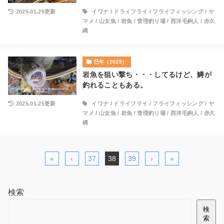
2025.01.26更新
イワナ
/
ドライフライ
/
フライフィッシング
/
ヤ
マメ
/
山女魚
/
岩魚
/
管理釣り場
/
西洋毛鉤人
/
赤久
縄
巳年（2025）
岩魚を狙い撃ち・・・してるけど、鱒が
釣れることもある。
2025.01.25更新
イワナ
/
ドライフライ
/
フライフィッシング
/
ヤ
マメ
/
山女魚
/
岩魚
/
管理釣り場
/
西洋毛鉤人
/
赤久
縄
«
‹
37
38
39
›
»
検索
検
索