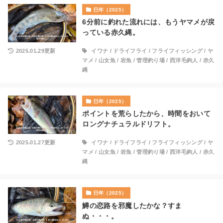
巳年（2025）
6分前に釣れた流れには、もうヤマメが戻
っている赤久縄。
2025.01.29更新
イワナ
/
ドライフライ
/
フライフィッシング
/
ヤ
マメ
/
山女魚
/
岩魚
/
管理釣り場
/
西洋毛鉤人
/
赤久
縄
巳年（2025）
ポイントを荒らしたから、時間をおいて
ロングナチュラルドリフト。
2025.01.27更新
イワナ
/
ドライフライ
/
フライフィッシング
/
ヤ
マメ
/
山女魚
/
岩魚
/
管理釣り場
/
西洋毛鉤人
/
赤久
縄
巳年（2025）
鱒の恋路を邪魔したかな？すま
ぬ・・・。