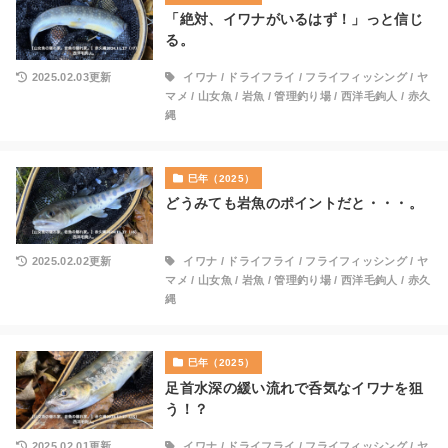
「絶対、イワナがいるはず！」っと信じ
る。
2025.02.03更新
イワナ
/
ドライフライ
/
フライフィッシング
/
ヤ
マメ
/
山女魚
/
岩魚
/
管理釣り場
/
西洋毛鉤人
/
赤久
縄
巳年（2025）
どうみても岩魚のポイントだと・・・。
2025.02.02更新
イワナ
/
ドライフライ
/
フライフィッシング
/
ヤ
マメ
/
山女魚
/
岩魚
/
管理釣り場
/
西洋毛鉤人
/
赤久
縄
巳年（2025）
足首水深の緩い流れで呑気なイワナを狙
う！？
2025.02.01更新
イワナ
/
ドライフライ
/
フライフィッシング
/
ヤ