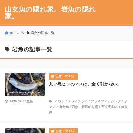
山女魚の隠れ家。岩魚の隠れ
家。
ホーム
岩魚の記事一覧
岩魚の記事一覧
巳年（2025）
丸い尾ヒレのマスは、全く引かない。
2025.02.04更新
イワナ
/
ドライフライ
/
フライフィッシング
/
ヤ
マメ
/
山女魚
/
岩魚
/
管理釣り場
/
西洋毛鉤人
/
赤久
縄
巳年（2025）