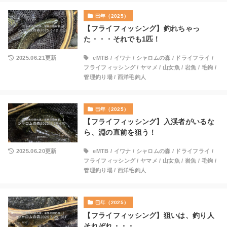
巳年（2025）
【フライフィッシング】釣れちゃっ
た・・・それでも1匹！
2025.06.21更新
eMTB
/
イワナ
/
シャロムの森
/
ドライフライ
/
フライフィッシング
/
ヤマメ
/
山女魚
/
岩魚
/
毛鉤
/
管理釣り場
/
西洋毛鉤人
巳年（2025）
【フライフィッシング】入渓者がいるな
ら、淵の直前を狙う！
2025.06.20更新
eMTB
/
イワナ
/
シャロムの森
/
ドライフライ
/
フライフィッシング
/
ヤマメ
/
山女魚
/
岩魚
/
毛鉤
/
管理釣り場
/
西洋毛鉤人
巳年（2025）
【フライフィッシング】狙いは、釣り人
それぞれ・・・。