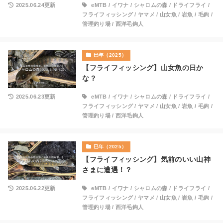
2025.06.24更新
eMTB
/
イワナ
/
シャロムの森
/
ドライフライ
/
フライフィッシング
/
ヤマメ
/
山女魚
/
岩魚
/
毛鉤
/
管理釣り場
/
西洋毛鉤人
巳年（2025）
【フライフィッシング】山女魚の日か
な？
2025.06.23更新
eMTB
/
イワナ
/
シャロムの森
/
ドライフライ
/
フライフィッシング
/
ヤマメ
/
山女魚
/
岩魚
/
毛鉤
/
管理釣り場
/
西洋毛鉤人
巳年（2025）
【フライフィッシング】気前のいい山神
さまに遭遇！？
2025.06.22更新
eMTB
/
イワナ
/
シャロムの森
/
ドライフライ
/
フライフィッシング
/
ヤマメ
/
山女魚
/
岩魚
/
毛鉤
/
管理釣り場
/
西洋毛鉤人