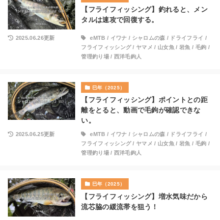
【フライフィッシング】釣れると、メン
タルは速攻で回復する。
2025.06.26更新
eMTB
/
イワナ
/
シャロムの森
/
ドライフライ
/
フライフィッシング
/
ヤマメ
/
山女魚
/
岩魚
/
毛鉤
/
管理釣り場
/
西洋毛鉤人
巳年（2025）
【フライフィッシング】ポイントとの距
離をとると、動画で毛鉤が確認できな
い。
2025.06.25更新
eMTB
/
イワナ
/
シャロムの森
/
ドライフライ
/
フライフィッシング
/
ヤマメ
/
山女魚
/
岩魚
/
毛鉤
/
管理釣り場
/
西洋毛鉤人
巳年（2025）
【フライフィッシング】増水気味だから
流芯脇の緩流帯を狙う！