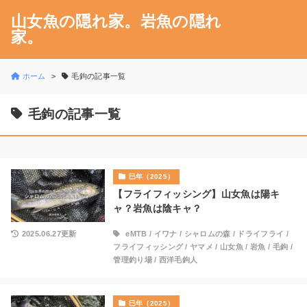
山女魚の隠れ家。岩魚の隠れ
家。
ホーム
毛鉤の記事一覧
毛鉤の記事一覧
巳年（2025）
【フライフィッシング】山女魚は陽キ
ャ？岩魚は陰キャ？
2025.06.27更新
eMTB
/
イワナ
/
シャロムの森
/
ドライフライ
/
フライフィッシング
/
ヤマメ
/
山女魚
/
岩魚
/
毛鉤
/
管理釣り場
/
西洋毛鉤人
巳年（2025）