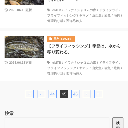
2025.06.19更新
eMTB
/
イワナ
/
シャロムの森
/
ドライフライ
/
フライフィッシング
/
ヤマメ
/
山女魚
/
岩魚
/
毛鉤
/
管理釣り場
/
西洋毛鉤人
巳年（2025）
【フライフィッシング】季節は、水から
移り変わる。
2025.06.18更新
eMTB
/
イワナ
/
シャロムの森
/
ドライフライ
/
フライフィッシング
/
ヤマメ
/
山女魚
/
岩魚
/
毛鉤
/
管理釣り場
/
西洋毛鉤人
«
‹
44
45
46
›
»
検索
検