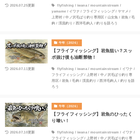
2026.07.25更新
flyfishing
/
iwana
/
mountainstream
/
yamame
/
イワナ
/
フライフィッシング
/
ヤマメ
/
上野村
/
中ノ沢毛ばり釣り専用区
/
山女魚
/
岩魚
/
毛
鉤
/
渓流釣り
/
西洋毛鉤人
/
釣りを語ろう
午年（2026）
【フライフィッシング】岩魚狙い？スッ
ポ抜け後も油断禁物！
2026.07.11更新
flyfishing
/
iwana
/
mountainstream
/
イワナ
/
フライフィッシング
/
上野村
/
中ノ沢毛ばり釣り専
用区
/
岩魚
/
毛鉤
/
渓流釣り
/
西洋毛鉤人
/
釣りを語
ろう
午年（2026）
【フライフィッシング】岩魚のひったく
り喰い！
2026.07.10更新
flyfishing
/
iwana
/
mountainstream
/
イワナ
/
フライフィッシング
/
上野村
/
中ノ沢毛ばり釣り専