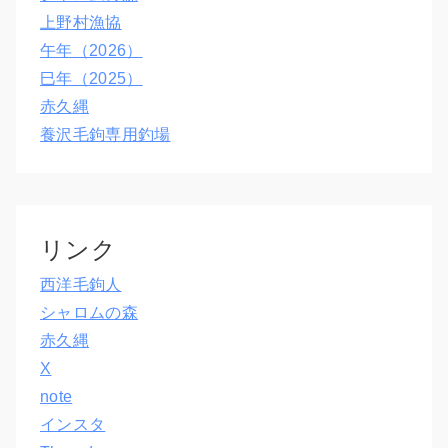
上野村漁協
午年（2026）
巳年（2025）
赤久縄
養沢毛鉤専用釣場
リンク
西洋毛鉤人
シャロムの森
赤久縄
X
note
インスタ