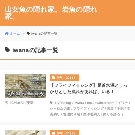
山女魚の隠れ家。岩魚の隠れ
家。
ホーム
iwanaの記事一覧
iwanaの記事一覧
午年（2026）
【フライフィッシング】足首水深としっ
かりとした流れがあれば、いる！
2026.07.17更新
flyfishing
/
iwana
/
mountainstream
/
イワナ
/
シャロムの森
/
フライフィッシング
/
岩魚
/
毛鉤
/
渓
流釣り
/
管理釣り場
/
西洋毛鉤人
/
釣りを語ろう
午年（2026）