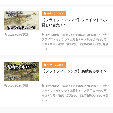
午年（2026）
【フライフィッシング】フェイント？小
賢しい岩魚！？
2026.07.06更新
flyfishing
/
iwana
/
mountainstream
/
イワナ
/
フライフィッシング
/
上野村
/
中ノ沢毛ばり釣り専
用区
/
岩魚
/
毛鉤
/
渓流釣り
/
西洋毛鉤人
/
釣りを語
ろう
午年（2026）
【フライフィッシング】実績あるポイン
ト！
2026.07.05更新
flyfishing
/
iwana
/
mountainstream
/
イワナ
/
フライフィッシング
/
上野村
/
中ノ沢毛ばり釣り専
用区
/
岩魚
/
毛鉤
/
渓流釣り
/
西洋毛鉤人
/
釣りを語
ろう