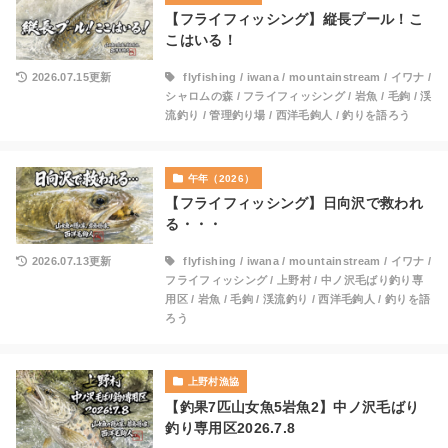
【フライフィッシング】縦長プール！こ
こはいる！
2026.07.15更新
flyfishing
/
iwana
/
mountainstream
/
イワナ
/
シャロムの森
/
フライフィッシング
/
岩魚
/
毛鉤
/
渓
流釣り
/
管理釣り場
/
西洋毛鉤人
/
釣りを語ろう
午年（2026）
【フライフィッシング】日向沢で救われ
る・・・
2026.07.13更新
flyfishing
/
iwana
/
mountainstream
/
イワナ
/
フライフィッシング
/
上野村
/
中ノ沢毛ばり釣り専
用区
/
岩魚
/
毛鉤
/
渓流釣り
/
西洋毛鉤人
/
釣りを語
ろう
上野村漁協
【釣果7匹山女魚5岩魚2】中ノ沢毛ばり
釣り専用区2026.7.8