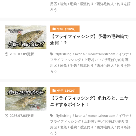
用区
/
岩魚
/
毛鉤
/
渓流釣り
/
西洋毛鉤人
/
釣りを語
ろう
午年（2026）
【フライフィッシング】予備の毛鉤箱で
余裕！？
2026.07.09更新
flyfishing
/
iwana
/
mountainstream
/
イワナ
/
フライフィッシング
/
上野村
/
中ノ沢毛ばり釣り専
用区
/
岩魚
/
毛鉤
/
渓流釣り
/
西洋毛鉤人
/
釣りを語
ろう
午年（2026）
【フライフィッシング】釣れると、ニヤ
ニヤするポイント！
2026.07.08更新
flyfishing
/
iwana
/
mountainstream
/
イワナ
/
フライフィッシング
/
上野村
/
中ノ沢毛ばり釣り専
用区
/
岩魚
/
毛鉤
/
渓流釣り
/
西洋毛鉤人
/
釣りを語
ろう