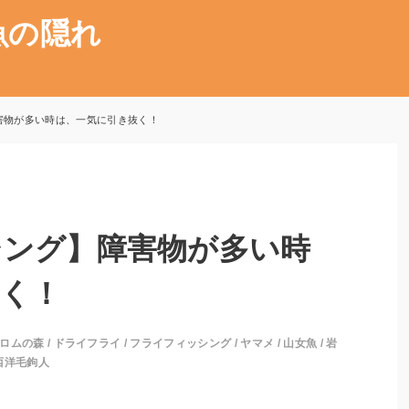
魚の隠れ
害物が多い時は、一気に引き抜く！
シング】障害物が多い時
く！
ロムの森
/
ドライフライ
/
フライフィッシング
/
ヤマメ
/
山女魚
/
岩
西洋毛鉤人