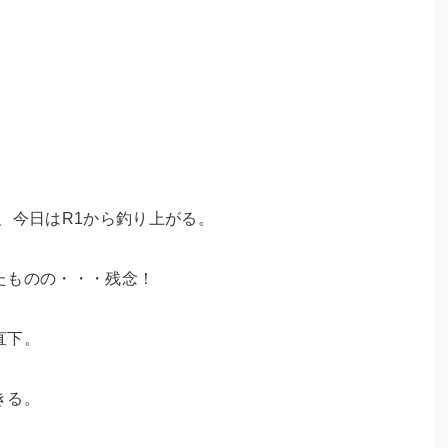
、今日はR1から釣り上がる。
たものの・・・残念！
直下。
きる。