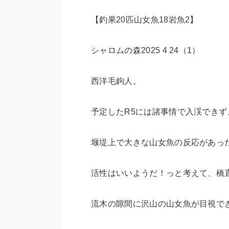
【釣果20匹山女魚18岩魚2】
シャロムの森2025 4 24（1）
西洋毛鉤人。
予定したR5には諸事情で入渓できず
堰堤上で大きな山女魚の反応があっ
活性はいいようだ！っと考えて、橋
流木の隙間に沢山の山女魚が目視で