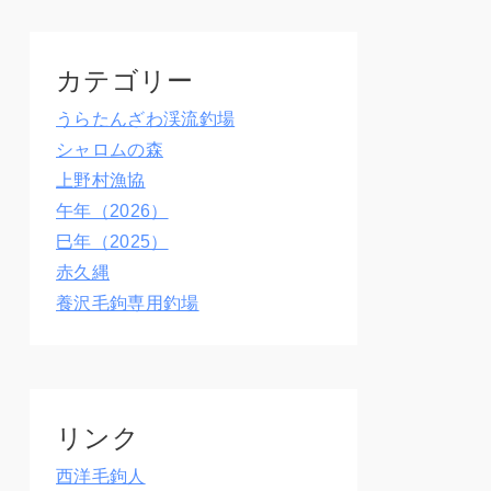
カテゴリー
うらたんざわ渓流釣場
シャロムの森
上野村漁協
午年（2026）
巳年（2025）
赤久縄
養沢毛鉤専用釣場
リンク
西洋毛鉤人