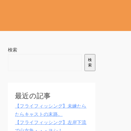
検索
検
索
最近の記事
【フライフィッシング】未練たら
たらキャストの末路。
【フライフィッシング】左岸下流
で山女魚・・・ヨシ！