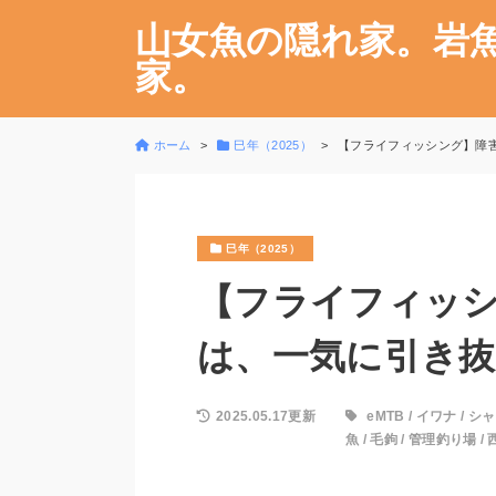
山女魚の隠れ家。岩
家。
ホーム
巳年（2025）
【フライフィッシング】障
巳年（2025）
【フライフィッ
は、一気に引き抜
2025.05.17更新
eMTB
/
イワナ
/
シャ
魚
/
毛鉤
/
管理釣り場
/