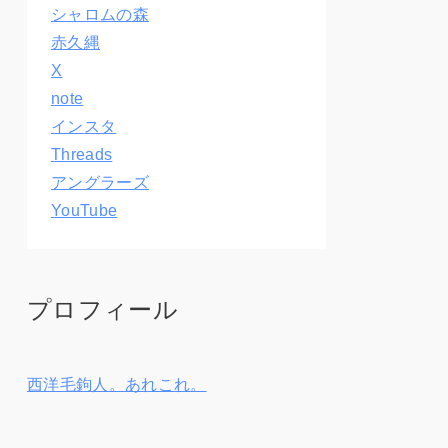
シャロムの森
赤久縄
X
note
インスタ
Threads
アングラーズ
YouTube
プロフィール
西洋毛鉤人。あれこれ。