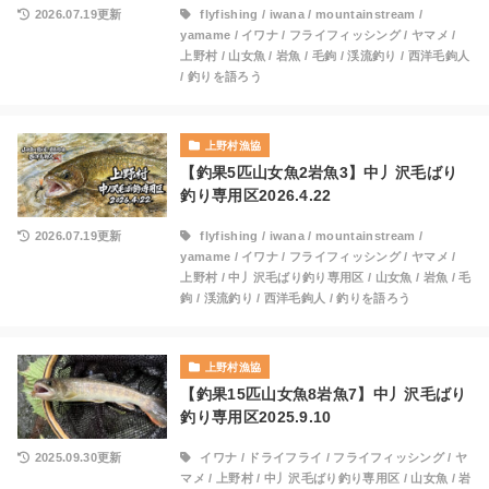
2026.07.19更新
flyfishing
/
iwana
/
mountainstream
/
yamame
/
イワナ
/
フライフィッシング
/
ヤマメ
/
上野村
/
山女魚
/
岩魚
/
毛鉤
/
渓流釣り
/
西洋毛鉤人
/
釣りを語ろう
上野村漁協
【釣果5匹山女魚2岩魚3】中丿沢毛ばり
釣り専用区2026.4.22
2026.07.19更新
flyfishing
/
iwana
/
mountainstream
/
yamame
/
イワナ
/
フライフィッシング
/
ヤマメ
/
上野村
/
中丿沢毛ばり釣り専用区
/
山女魚
/
岩魚
/
毛
鉤
/
渓流釣り
/
西洋毛鉤人
/
釣りを語ろう
上野村漁協
【釣果15匹山女魚8岩魚7】中丿沢毛ばり
釣り専用区2025.9.10
2025.09.30更新
イワナ
/
ドライフライ
/
フライフィッシング
/
ヤ
マメ
/
上野村
/
中丿沢毛ばり釣り専用区
/
山女魚
/
岩