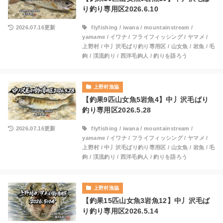
り釣り専用区2026.6.10
2026.07.16更新
flyfishing
/
iwana
/
mountainstream
/
yamame
/
イワナ
/
フライフィッシング
/
ヤマメ
/
上野村
/
中丿沢毛ばり釣り専用区
/
山女魚
/
岩魚
/
毛
鉤
/
渓流釣り
/
西洋毛鉤人
/
釣りを語ろう
上野村漁協
【釣果9匹山女魚5岩魚4】中丿沢毛ばり
釣り専用区2026.5.28
2026.07.16更新
flyfishing
/
iwana
/
mountainstream
/
yamame
/
イワナ
/
フライフィッシング
/
ヤマメ
/
上野村
/
中丿沢毛ばり釣り専用区
/
山女魚
/
岩魚
/
毛
鉤
/
渓流釣り
/
西洋毛鉤人
/
釣りを語ろう
上野村漁協
【釣果15匹山女魚3岩魚12】中丿沢毛ば
り釣り専用区2026.5.14