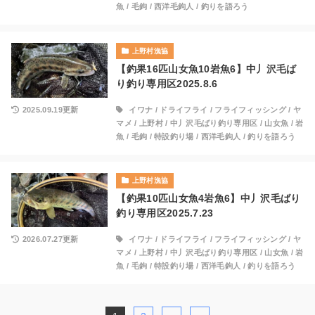
魚
/
毛鉤
/
西洋毛鉤人
/
釣りを語ろう
上野村漁協
【釣果16匹山女魚10岩魚6】中丿沢毛ば
り釣り専用区2025.8.6
2025.09.19更新
イワナ
/
ドライフライ
/
フライフィッシング
/
ヤ
マメ
/
上野村
/
中丿沢毛ばり釣り専用区
/
山女魚
/
岩
魚
/
毛鉤
/
特設釣り場
/
西洋毛鉤人
/
釣りを語ろう
上野村漁協
【釣果10匹山女魚4岩魚6】中丿沢毛ばり
釣り専用区2025.7.23
2026.07.27更新
イワナ
/
ドライフライ
/
フライフィッシング
/
ヤ
マメ
/
上野村
/
中丿沢毛ばり釣り専用区
/
山女魚
/
岩
魚
/
毛鉤
/
特設釣り場
/
西洋毛鉤人
/
釣りを語ろう