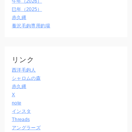
午年（2026）
巳年（2025）
赤久縄
養沢毛鉤専用釣場
リンク
西洋毛鉤人
シャロムの森
赤久縄
X
note
インスタ
Threads
アングラーズ