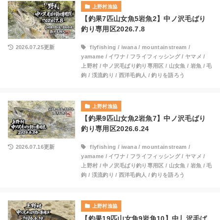
上野村漁協
【釣果7匹山女魚5岩魚2】中ノ沢毛ばり
釣り専用区2026.7.8
2026.07.25更新
flyfishing
/
iwana
/
mountainstream
/
yamame
/
イワナ
/
フライフィッシング
/
ヤマメ
/
上野村
/
中ノ沢毛ばり釣り専用区
/
山女魚
/
岩魚
/
毛
鉤
/
渓流釣り
/
西洋毛鉤人
/
釣りを語ろう
上野村漁協
【釣果9匹山女魚2岩魚7】中ノ沢毛ばり
釣り専用区2026.6.24
2026.07.16更新
flyfishing
/
iwana
/
mountainstream
/
yamame
/
イワナ
/
フライフィッシング
/
ヤマメ
/
上野村
/
中ノ沢毛ばり釣り専用区
/
山女魚
/
岩魚
/
毛
鉤
/
渓流釣り
/
西洋毛鉤人
/
釣りを語ろう
上野村漁協
【釣果19匹山女魚9岩魚10】中丿沢毛ば