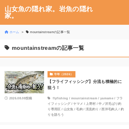
山女魚の隠れ家。岩魚の隠れ
家。
ホーム
mountainstreamの記事一覧
mountainstreamの記事一覧
午年（2026）
【フライフィッシング】分流も積極的に
狙う！
2026.08.08投稿
flyfishing
/
mountainstream
/
yamame
/
フラ
イフィッシング
/
ヤマメ
/
上野村
/
中ノ沢毛ばり釣
り専用区
/
山女魚
/
毛鉤
/
渓流釣り
/
西洋毛鉤人
/
釣
りを語ろう