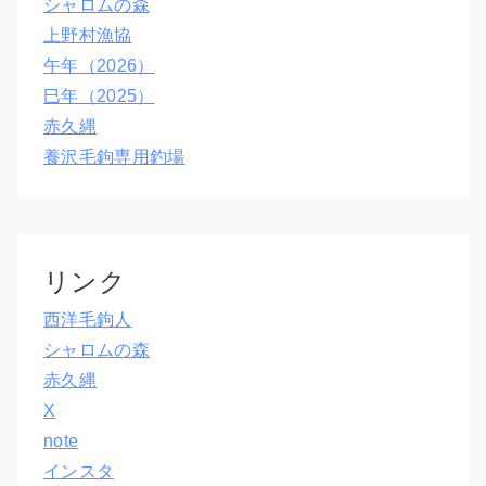
シャロムの森
上野村漁協
午年（2026）
巳年（2025）
赤久縄
養沢毛鉤専用釣場
リンク
西洋毛鉤人
シャロムの森
赤久縄
X
note
インスタ