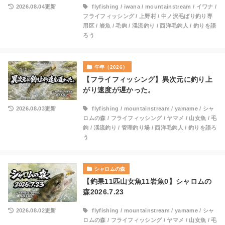
2026.08.04更新
flyfishing
/
iwana
/
mountainstream
/
イワナ
/
フライフィッシング
/
上野村
/
中ノ沢毛ばり釣り専
用区
/
岩魚
/
毛鉤
/
渓流釣り
/
西洋毛鉤人
/
釣りを語
ろう
午年（2026）
【フライフィッシング】異次元に釣り上
がり速度が遅かった。
2026.08.03更新
flyfishing
/
mountainstream
/
yamame
/
シャ
ロムの森
/
フライフィッシング
/
ヤマメ
/
山女魚
/
毛
鉤
/
渓流釣り
/
管理釣り場
/
西洋毛鉤人
/
釣りを語ろ
う
シャロムの森
【釣果11匹山女魚11岩魚0】シャロムの
森2026.7.23
2026.08.02更新
flyfishing
/
mountainstream
/
yamame
/
シャ
ロムの森
/
フライフィッシング
/
ヤマメ
/
山女魚
/
毛