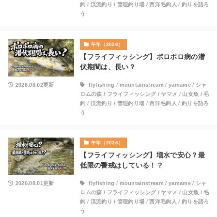
鉤
/
渓流釣り
/
管理釣り場
/
西洋毛鉤人
/
釣りを語ろ
う
午年（2026）
【フライフィッシング】ポロポロ病の潜
伏期間は、長い？
2026.08.02更新
flyfishing
/
mountainstream
/
yamame
/
シャ
ロムの森
/
フライフィッシング
/
ヤマメ
/
山女魚
/
毛
鉤
/
渓流釣り
/
管理釣り場
/
西洋毛鉤人
/
釣りを語ろ
う
午年（2026）
【フライフィッシング】増水で安心？最
低限の警戒はしている！？
2026.08.01更新
flyfishing
/
mountainstream
/
yamame
/
シャ
ロムの森
/
フライフィッシング
/
ヤマメ
/
山女魚
/
毛
鉤
/
渓流釣り
/
管理釣り場
/
西洋毛鉤人
/
釣りを語ろ
う