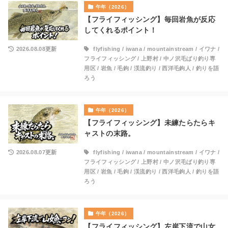
午年（2026）
【フライフィッシング】毎回岩魚が反応
してくれるポイント！
2026.08.08更新
flyfishing
/
iwana
/
mountainstream
/
イワナ
/
フライフィッシング
/
上野村
/
中ノ沢毛ばり釣り専
用区
/
岩魚
/
毛鉤
/
渓流釣り
/
西洋毛鉤人
/
釣りを語
ろう
午年（2026）
【フライフィッシング】未練たらたらキ
ャストの末路。
2026.08.07更新
flyfishing
/
iwana
/
mountainstream
/
イワナ
/
フライフィッシング
/
上野村
/
中ノ沢毛ばり釣り専
用区
/
岩魚
/
毛鉤
/
渓流釣り
/
西洋毛鉤人
/
釣りを語
ろう
午年（2026）
【フライフィッシング】左岸下流で山女