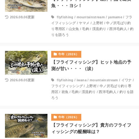
魚・・・ヨシ！
2026.08.06更新
flyfishing
/
mountainstream
/
yamame
/
フラ
イフィッシング
/
ヤマメ
/
上野村
/
中ノ沢毛ばり釣
り専用区
/
山女魚
/
毛鉤
/
渓流釣り
/
西洋毛鉤人
/
釣
りを語ろう
午年（2026）
【フライフィッシング】ヒット地点の予
測が甘い・・・（涙）
2026.08.05更新
flyfishing
/
iwana
/
mountainstream
/
イワナ
/
フライフィッシング
/
上野村
/
中ノ沢毛ばり釣り専
用区
/
岩魚
/
毛鉤
/
渓流釣り
/
西洋毛鉤人
/
釣りを語
ろう
午年（2026）
【フライフィッシング】貴方のフライフ
ィッシングの醍醐味は？