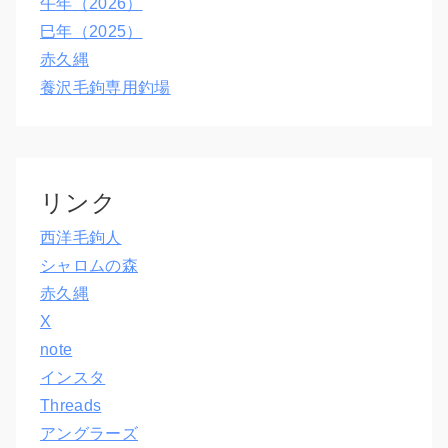
午年（2026）
巳年（2025）
赤久縄
養沢毛鉤専用釣場
リンク
西洋毛鉤人
シャロムの森
赤久縄
X
note
インスタ
Threads
アングラーズ