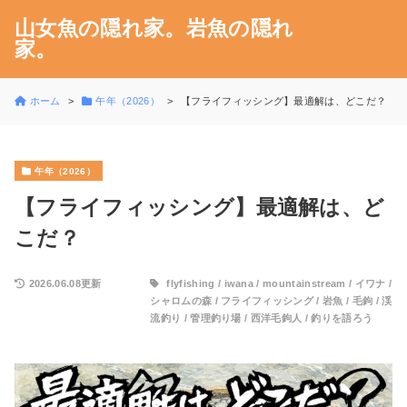
山女魚の隠れ家。岩魚の隠れ
家。
ホーム
午年（2026）
【フライフィッシング】最適解は、どこだ？
午年（2026）
【フライフィッシング】最適解は、ど
こだ？
2026.06.08更新
flyfishing
/
iwana
/
mountainstream
/
イワナ
/
シャロムの森
/
フライフィッシング
/
岩魚
/
毛鉤
/
渓
流釣り
/
管理釣り場
/
西洋毛鉤人
/
釣りを語ろう