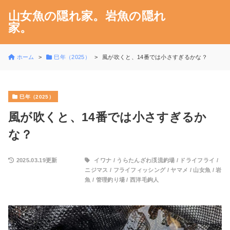
山女魚の隠れ家。岩魚の隠れ
家。
ホーム
巳年（2025）
風が吹くと、14番では小さすぎるかな？
巳年（2025）
風が吹くと、14番では小さすぎるか
な？
2025.03.19更新
イワナ
/
うらたんざわ渓流釣場
/
ドライフライ
/
ニジマス
/
フライフィッシング
/
ヤマメ
/
山女魚
/
岩
魚
/
管理釣り場
/
西洋毛鉤人