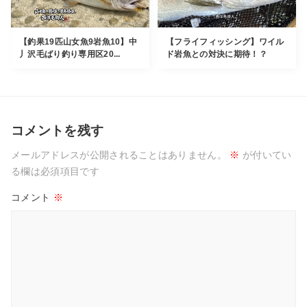
【釣果19匹山女魚9岩魚10】中
【フライフィッシング】ワイル
丿沢毛ばり釣り専用区20...
ド岩魚との対決に期待！？
コメントを残す
メールアドレスが公開されることはありません。
※
が付いてい
る欄は必須項目です
コメント
※