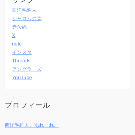
西洋毛鉤人
シャロムの森
赤久縄
X
note
インスタ
Threads
アングラーズ
YouTube
プロフィール
西洋毛鉤人。あれこれ。