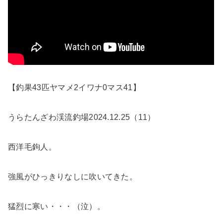
【釣果43匹ヤマメ2イワナ0マス41】
うらたんざわ渓流釣場2024.12.25（11）
西洋毛鉤人。
強風がひっきりなしに吹いてきた。
猛烈に寒い・・・（泣）。