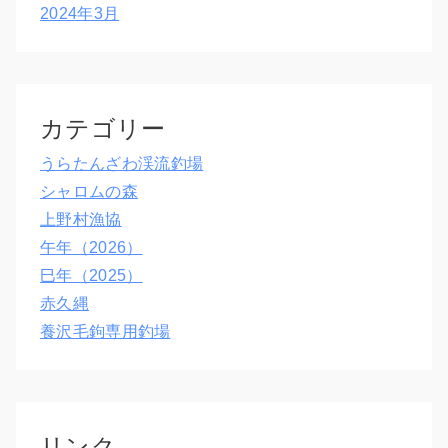
2024年3月
カテゴリー
うらたんざわ渓流釣場
シャロムの森
上野村漁協
午年（2026）
巳年（2025）
赤久縄
養沢毛鉤専用釣場
リンク