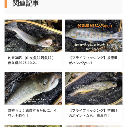
関連記事
釣果36匹（山女魚24岩魚12）
【フライフィッシング】放流量
赤久縄2025.10.2...
がハンパない！
気持ちよく退渓するために、イ
【フライフィッシング】竿抜け
ワナを狙う！
のポイントなら、高反応！