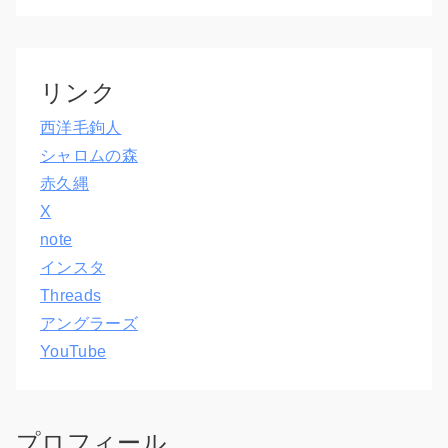
リンク
西洋毛鉤人
シャロムの森
赤久縄
X
note
インスタ
Threads
アングラーズ
YouTube
プロフィール