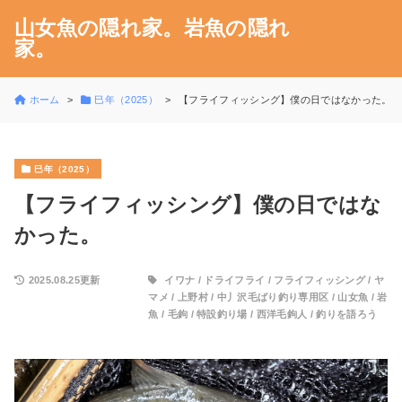
山女魚の隠れ家。岩魚の隠れ
家。
ホーム
巳年（2025）
【フライフィッシング】僕の日ではなかった。
巳年（2025）
【フライフィッシング】僕の日ではな
かった。
2025.08.25更新
イワナ
/
ドライフライ
/
フライフィッシング
/
ヤ
マメ
/
上野村
/
中丿沢毛ばり釣り専用区
/
山女魚
/
岩
魚
/
毛鉤
/
特設釣り場
/
西洋毛鉤人
/
釣りを語ろう