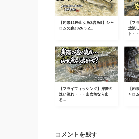
【釣果11匹山女魚2岩魚9】シャ
【フ
ロムの森2026.5.2...
放流
ト・・・
【フライフィッシング】岸際の
【釣果
速い流れ・・・山女魚なら出
ャロムの
る...
コメントを残す