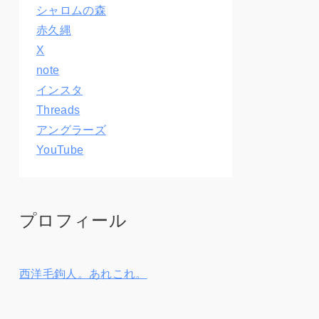
シャロムの森
赤久縄
X
note
インスタ
Threads
アングラーズ
YouTube
プロフィール
西洋毛鉤人。あれこれ。