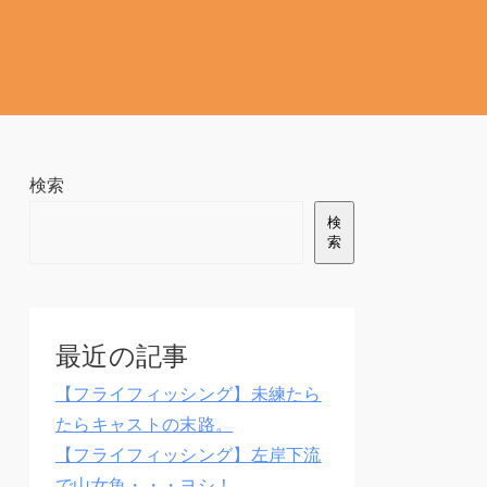
検索
検
索
最近の記事
【フライフィッシング】未練たら
たらキャストの末路。
【フライフィッシング】左岸下流
で山女魚・・・ヨシ！