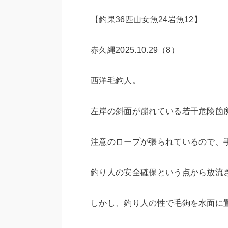
【釣果36匹山女魚24岩魚12】
赤久縄2025.10.29（8）
西洋毛鉤人。
左岸の斜面が崩れている若干危険箇
注意のロープが張られているので、
釣り人の安全確保という点から放流
しかし、釣り人の性で毛鉤を水面に