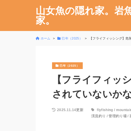
山女魚の隠れ家。岩
家。
ホーム
巳年（2025）
【フライフィッシング】危
巳年（2025）
【フライフィッ
されていないか
2025.11.14更新
flyfishing
/
mountai
渓流釣り
/
管理釣り場
/