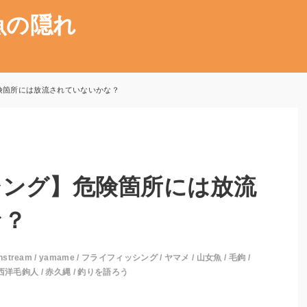
魚の隠れ
険箇所には放流されていないかな？
シング】危険箇所には放流
な？
nstream
/
yamame
/
フライフィッシング
/
ヤマメ
/
山女魚
/
毛鉤
/
西洋毛鉤人
/
赤久縄
/
釣りを語ろう