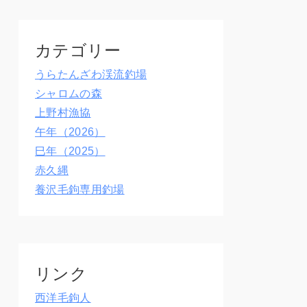
カテゴリー
うらたんざわ渓流釣場
シャロムの森
上野村漁協
午年（2026）
巳年（2025）
赤久縄
養沢毛鉤専用釣場
リンク
西洋毛鉤人