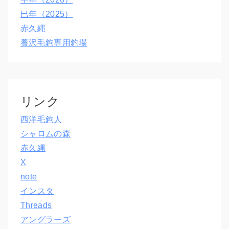
巳年（2025）
赤久縄
養沢毛鉤専用釣場
リンク
西洋毛鉤人
シャロムの森
赤久縄
X
note
インスタ
Threads
アングラーズ