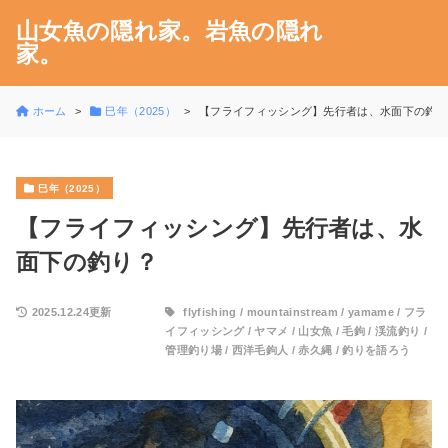
山女魚の隠れ家。岩魚の隠れ
家。
ホーム
巳年（2025）
【フライフィッシング】先行者は、水面下の釣
巳年（2025）
【フライフィッシング】先行者は、水
面下の釣り？
2025.12.24更新
flyfishing
/
mountainstream
/
yamame
/
フラ
イフィッシング
/
ヤマメ
/
山女魚
/
毛鉤
/
渓流釣り
/
管理釣り場
/
西洋毛鉤人
/
赤久縄
/
釣りを語ろう