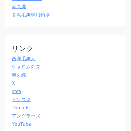
赤久縄
養沢毛鉤専用釣場
リンク
西洋毛鉤人
シャロムの森
赤久縄
X
note
インスタ
Threads
アングラーズ
YouTube