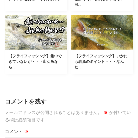
可...
【フライフィッシング】集中で
【フライフィッシング】いかに
きていないが・・・山女魚な
も岩魚のポイント・・・なん
ら...
だ...
コメントを残す
メールアドレスが公開されることはありません。
※
が付いてい
る欄は必須項目です
コメント
※