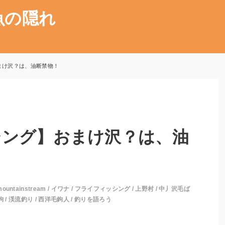
魚の隠れ
まけ沢？は、油断禁物！
シング】おまけ沢？は、油
mountainstream
/
イワナ
/
フライフィッシング
/
上野村
/
中丿沢毛ば
鉤
/
渓流釣り
/
西洋毛鉤人
/
釣りを語ろう