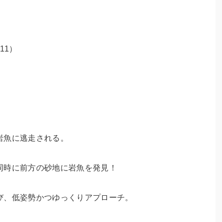
11）
岩魚に逃走される。
同時に前方の砂地に岩魚を発見！
び、低姿勢かつゆっくりアプローチ。