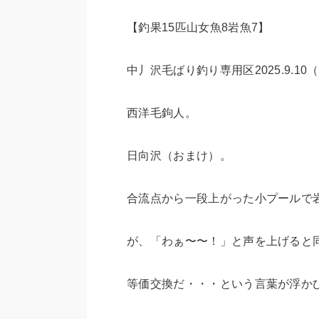
【釣果15匹山女魚8岩魚7】
中丿沢毛ばり釣り専用区2025.9.10（
西洋毛鉤人。
日向沢（おまけ）。
合流点から一段上がった小プールで
が、「わぁ〜〜！」と声を上げると
等価交換だ・・・という言葉が浮か