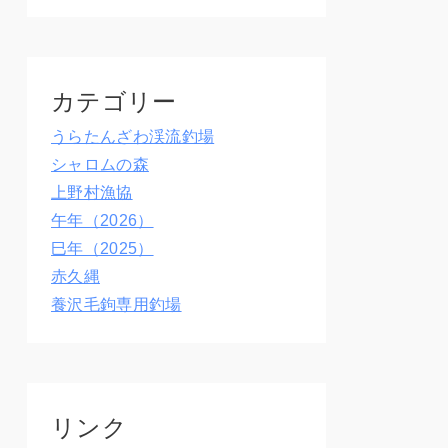
カテゴリー
うらたんざわ渓流釣場
シャロムの森
上野村漁協
午年（2026）
巳年（2025）
赤久縄
養沢毛鉤専用釣場
リンク