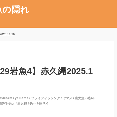
魚の隠れ
5.11.26
9岩魚4】赤久縄2025.1
nstream
/
yamame
/
フライフィッシング
/
ヤマメ
/
山女魚
/
毛鉤
/
西洋毛鉤人
/
赤久縄
/
釣りを語ろう