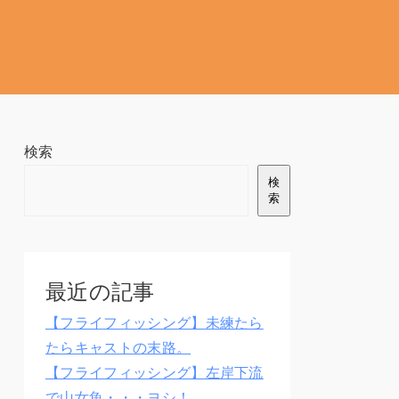
検索
検
索
最近の記事
【フライフィッシング】未練たら
たらキャストの末路。
【フライフィッシング】左岸下流
で山女魚・・・ヨシ！