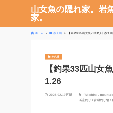
山女魚の隠れ家。岩
家。
ホーム
赤久縄
【釣果33匹山女魚29岩魚4】赤久縄202
赤久縄
【釣果33匹山女魚2
1.26
2026.02.19更新
flyfishing
/
mountai
渓流釣り
/
管理釣り場
/