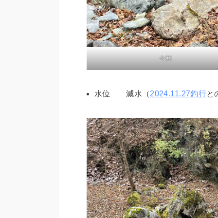
今回
水位 減水（
2024.11.27釣行
と