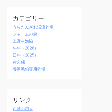
カテゴリー
うらたんざわ渓流釣場
シャロムの森
上野村漁協
午年（2026）
巳年（2025）
赤久縄
養沢毛鉤専用釣場
リンク
西洋毛鉤人