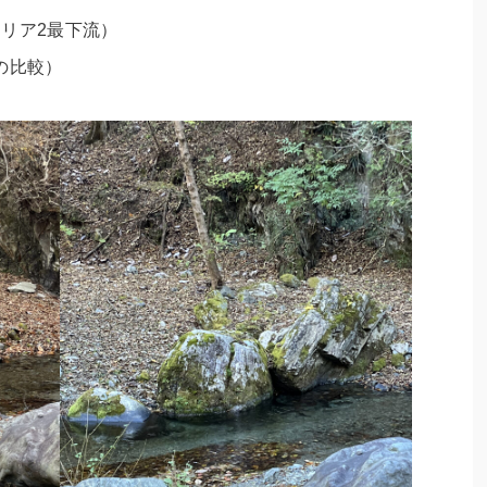
リア2最下流）
の比較）