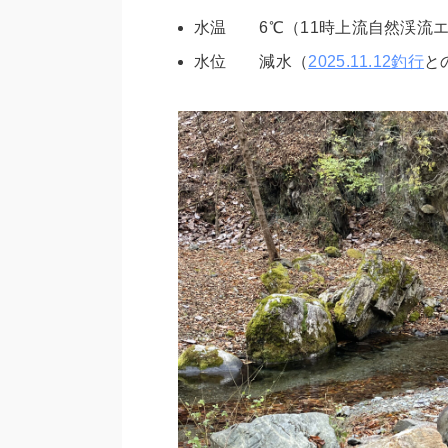
水温 6℃（11時上流自然渓流エ
水位 減水（
2025.11.12釣行
と