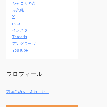
シャロムの森
赤久縄
X
note
インスタ
Threads
アングラーズ
YouTube
プロフィール
西洋毛鉤人。あれこれ。