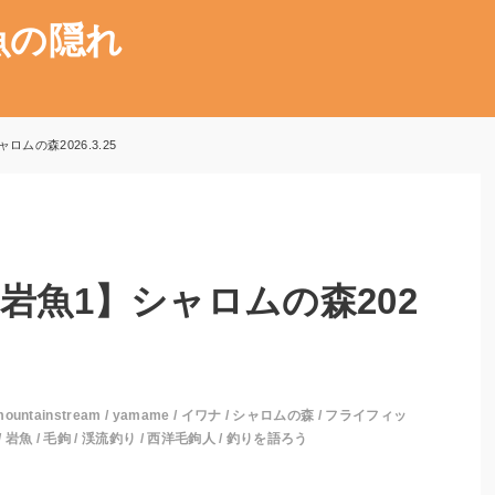
魚の隠れ
ムの森2026.3.25
岩魚1】シャロムの森202
mountainstream
/
yamame
/
イワナ
/
シャロムの森
/
フライフィッ
/
岩魚
/
毛鉤
/
渓流釣り
/
西洋毛鉤人
/
釣りを語ろう