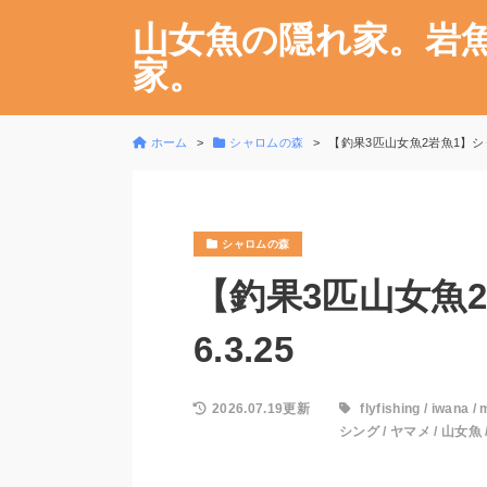
山女魚の隠れ家。岩
家。
ホーム
シャロムの森
【釣果3匹山女魚2岩魚1】シャロ
シャロムの森
【釣果3匹山女魚2
6.3.25
2026.07.19更新
flyfishing
/
iwana
/
シング
/
ヤマメ
/
山女魚