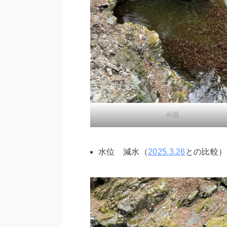
今回
水位 減水（
2025.3.26
との比較）