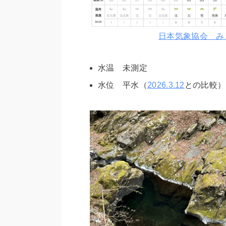
日本気象協会 み
水温 未測定
水位 平水（
2026.3.12
との比較）