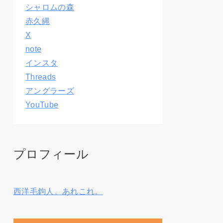
シャロムの森
赤久縄
X
note
インスタ
Threads
アングラーズ
YouTube
プロフィール
西洋毛鉤人。あれこれ。