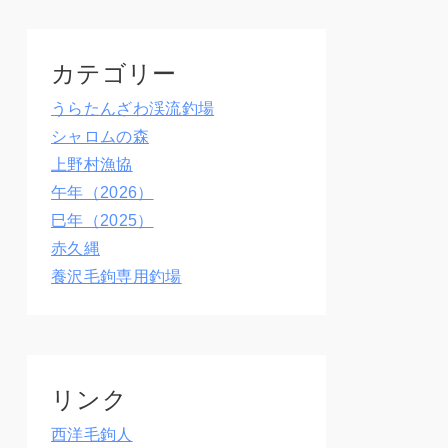
カテゴリー
うらたんざわ渓流釣場
シャロムの森
上野村漁協
午年（2026）
巳年（2025）
赤久縄
養沢毛鉤専用釣場
リンク
西洋毛鉤人